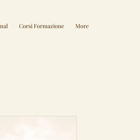
onal
Corsi Formazione
More