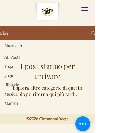
Blog
Musica
All Posts
I post stanno per
Yoga
arrivare
yoga
lifestyle
Esplora altre categorie di questo
blog o ritorna qui più tardi.
Musica
Mantra
©2026 Cintamani Yoga