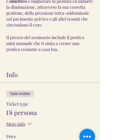
L’
obiettivo
è migliorare la postura ed indurre
la diminuzione, attraverso la sua corretta
gestione, della pressione intra-addominale
sul pavimento pelvico e gli altri tessuti che
circondano il core.
Il prezzo del seminario include il pratico
mini manuale che ti aiuta a creare una
pratica costante a casa tua.
Alcune applicazioni degli esercizi
ipopressivi:
Info
Correzione di posture errate causa di
mal di schiena
Apprendimento di corrette tecniche di
Sale ended
respirazione
Miglioramento della salute pelvica e
Ticket type
del core
Di persona
Diminuzione della pressione sul
pavimento pelvico
More info
Riposizionamento degli organi pelvici
per prevenire o riabilitare prolassi
Price
Prevenzione e/o riabilitazione