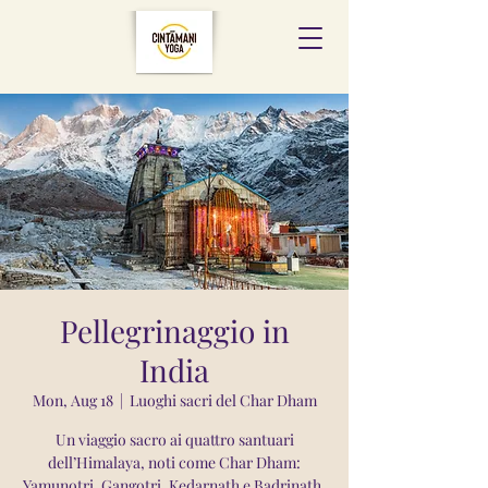
Pellegrinaggio in
India
Mon, Aug 18
  |  
Luoghi sacri del Char Dham
Un viaggio sacro ai quattro santuari
dell’Himalaya, noti come Char Dham:
Yamunotri, Gangotri, Kedarnath e Badrinath.